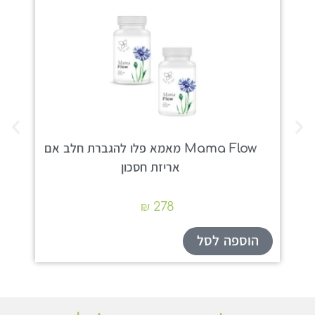
Mama Flow מאמא פלו להגברת חלב אם
מש
אריזת חסכון
₪
278
הוספה לסל
הו