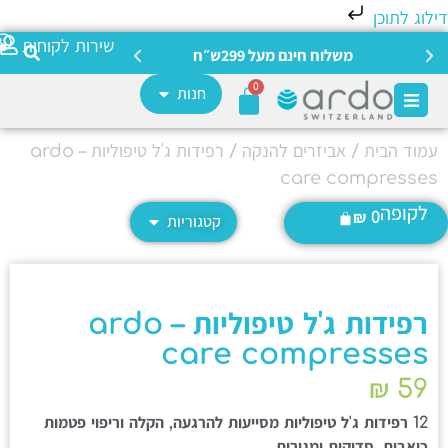
לוג לתוכן
צריכה מ
שירות לקוחות
משלוח חינם מעל 299ש״ח
0
חנות
מוד הבית
/
אביזרים להנקה
/ רפידות ג'ל טיפוליות – ardo
care compresse
לקופה
₪
0
קטגוריות
רפידות ג'ל טיפוליות – ardo
care compresses
₪
59
12 רפידות ג'ל טיפוליות מסייעות להרגעה, הקלה וריפוי פטמות
כואבות, סדוקות ומגורות .