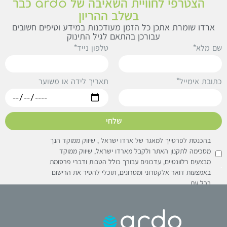
הצטרפי לחוויית השאיבה של ardo כבר
בשלב ההריון
ארדו שומרת אתכן כל הזמן מעודכנות במידע וטיפים חשובים
עבורכן בהתאם לגיל התינוק
ם מלא*
טלפון נייד*
תאריך לידה או משוער
תובת אימייל*
שלחי
בהכנסת לפרטייך למאגר של ארדו ישראל , שיווק ממוקד הנך
מסכימה לתקנון האתר ולקבל מארדו ישראל, שיווק ממוקד
מבצעים רלוונטיים, עדכונים עבורך כולל הטבות ודברי פרסומת
באמצעות דואר אלקטרוני ומסרונים, תוכלי להסיר את הרישום
בכל עת