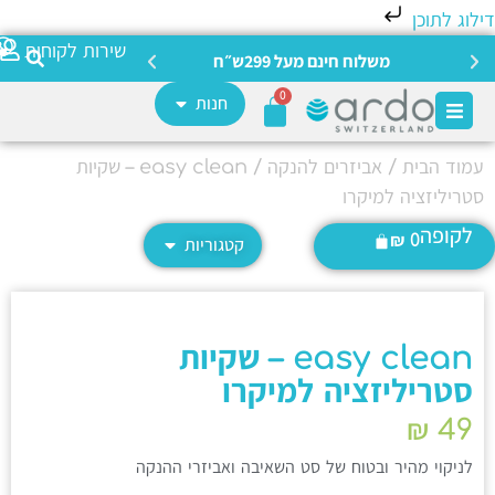
לוג לתוכן
צריכה מ
שירות לקוחות
משלוח חינם מעל 299ש״ח
0
חנות
מוד הבית
/
אביזרים להנקה
/ easy clean – שקיות
טריליזציה למיקרו
לקופה
₪
0
קטגוריות
easy clean – שקיות
סטריליזציה למיקרו
₪
49
לניקוי מהיר ובטוח של סט השאיבה ואביזרי ההנקה