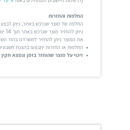
(לרשימת היישובים המתחילים באות
א' עד ל
החלפות והחזרות
החלפה של מוצר שנרכש באתר, ניתן לבצע עד 30 יום מיום קבלת המשלוח. כשהוא סגור באריזתו המקורית ולא נמצא שנעש
ניתן להחזיר מוצר שנרכש באתר תוך 14 ימים, בתנאי שלא נעשה שימוש במוצר והמוצר נימצא תקין באריזרתו המקורית.
את המוצר ניתן להחזיר למשרדנו בהוד השרון בתיא
החלפות או החזרות יתבצעו בהצגת חשבוני
זיכוי על מוצר שהוחזר בזמן ונמצא תקין ייתבצע בניכוי 5% 