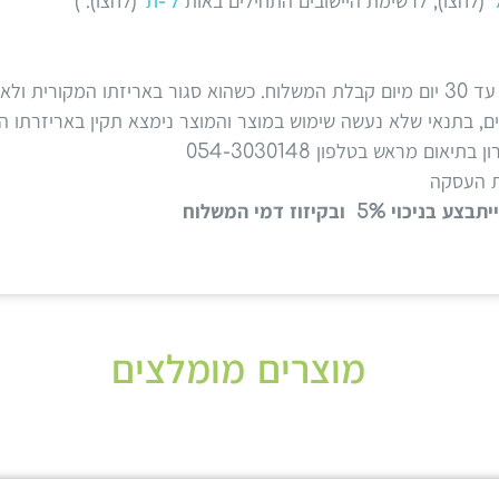
'
(לחצו), לרשימת היישובים התחילים באות
ל'-ת'
(לחצו). )
ה בו שימוש
ום מראש בטלפון 054-3030148
ת העסקה
ובקיזוז דמי המשלוח
מוצרים מומלצים