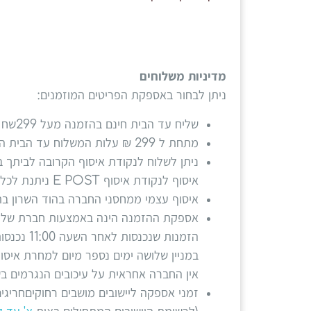
מדיניות משלוחים
ניתן לבחור באספקת הפריטים המוזמנים:
שליח עד הבית חינם בהזמנה מעל 299שח
מתחת ל 299 ₪ עלות המשלוח עד הבית הינה 35 ₪
ניתן לשלוח לנקודת איסוף הקרובה לביתך בה
איסוף לנקודת איסוף E POST ניתנת לכל המוצרים למעט חבילות גדולות
איסוף עצמי ממחסני החברה בהוד השרון בתיאום מראש במ
אספקת ההזמנה הינה באמצעות חברת שליחויות עד 3
הזמנות שנכנסות לאחר השעה 11:00 נכנסות ליום העסקים הבא
במניין שלושה ימים נספר מיום למחרת איסו
אין החברה אחראית על עיכובים הנגרמים 
זמני אספקה ליישובים מושבים רחוקיםחריגים יכולה להשתנות – 