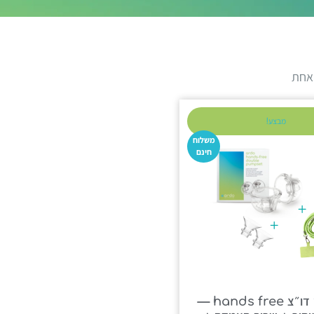
אחת
מבצע!
משלוח
חינם
סט לביש דו״צ hands free —