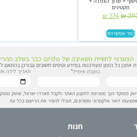
יסוף + שרוך הצמדה +
מקטינים
₪
374
₪
39
בחר אפשרויות
הצטרפי לחוויית השאיבה של ardo כבר בשלב ההריון
 אתכן כל הזמן מעודכנות במידע וטיפים חשובים עבורכן בהתאם לג
תאריך לידה או
כתובת אימייל*
ווק ממוקד הנך מסכימה לתקנון האתר ולקבל מארדו ישראל, שיווק ממוקד 
מצעות דואר אלקטרוני ומסרונים, תוכלי להסיר את הרישום בכל עת
חנות