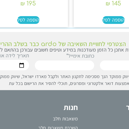
₪
195
₪
145
הוספה לסל
הוספה לסל
הצטרפי לחוויית השאיבה של ardo כבר בשלב ההריון
 אתכן כל הזמן מעודכנות במידע וטיפים חשובים עבורכן בהתאם לג
תאריך לידה או
כתובת אימייל*
ווק ממוקד הנך מסכימה לתקנון האתר ולקבל מארדו ישראל, שיווק ממוקד 
מצעות דואר אלקטרוני ומסרונים, תוכלי להסיר את הרישום בכל עת
חנות
משאבות חלב
השכרת משאבות חלב