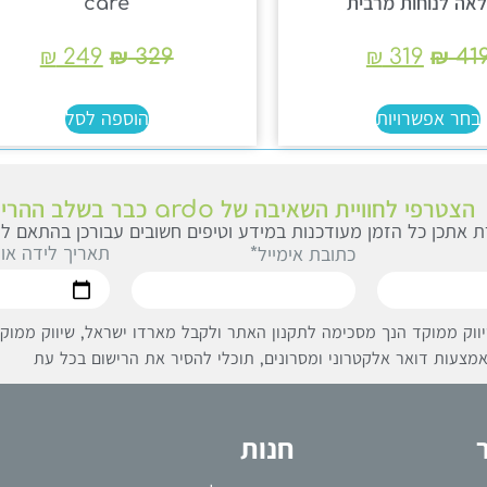
אה לנוחות מרבית
care
₪
249
₪
329
₪
319
₪
41
בחר אפשרויות
הוספה לסל
הצטרפי לחוויית השאיבה של ardo כבר בשלב ההריון
 אתכן כל הזמן מעודכנות במידע וטיפים חשובים עבורכן בהתאם לג
תאריך לידה או
כתובת אימייל*
ווק ממוקד הנך מסכימה לתקנון האתר ולקבל מארדו ישראל, שיווק ממוקד 
מצעות דואר אלקטרוני ומסרונים, תוכלי להסיר את הרישום בכל עת
חנות