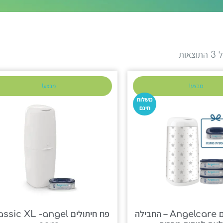
אות
מבצע!
מבצע!
משלוח
חינם
פח חיתולים Angelcare – החבילה
פח חיתולים sic XL -angel