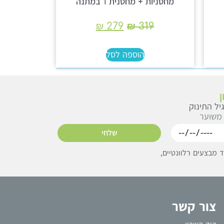
מחסניות + מחסנית 1 במתנה
₪
279
₪
319
הוספה לסל
יל התינוק
 משוער
שלחי
מבצעים רלוונטיים,
צור קשר