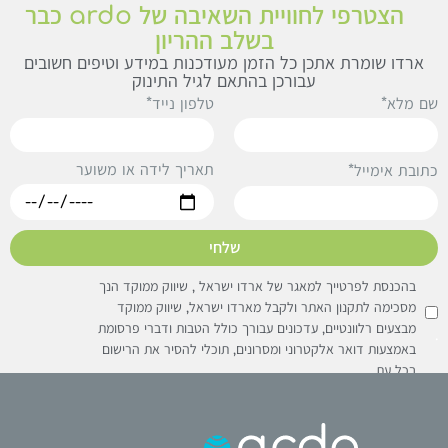
הצטרפי לחוויית השאיבה של ardo כבר
בשלב ההריון
ארדו שומרת אתכן כל הזמן מעודכנות במידע וטיפים חשובים
עבורכן בהתאם לגיל התינוק
ם מלא*
טלפון נייד*
תאריך לידה או משוער
תובת אימייל*
שלחי
בהכנסת לפרטייך למאגר של ארדו ישראל , שיווק ממוקד הנך
מסכימה לתקנון האתר ולקבל מארדו ישראל, שיווק ממוקד
מבצעים רלוונטיים, עדכונים עבורך כולל הטבות ודברי פרסומת
באמצעות דואר אלקטרוני ומסרונים, תוכלי להסיר את הרישום
בכל עת