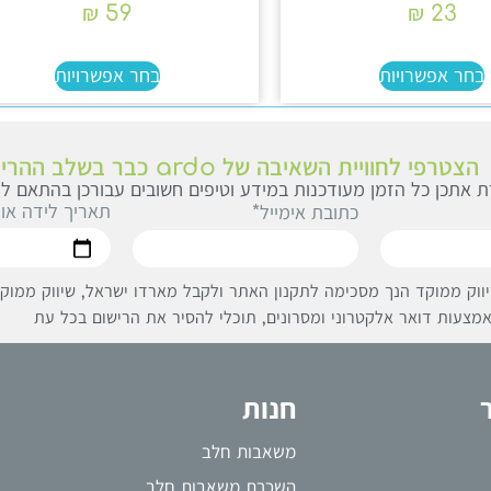
₪
59
₪
23
בחר אפשרויות
בחר אפשרויות
הצטרפי לחוויית השאיבה של ardo כבר בשלב ההריון
 אתכן כל הזמן מעודכנות במידע וטיפים חשובים עבורכן בהתאם לג
תאריך לידה או
כתובת אימייל*
ווק ממוקד הנך מסכימה לתקנון האתר ולקבל מארדו ישראל, שיווק ממוקד 
מצעות דואר אלקטרוני ומסרונים, תוכלי להסיר את הרישום בכל עת
חנות
משאבות חלב
השכרת משאבות חלב