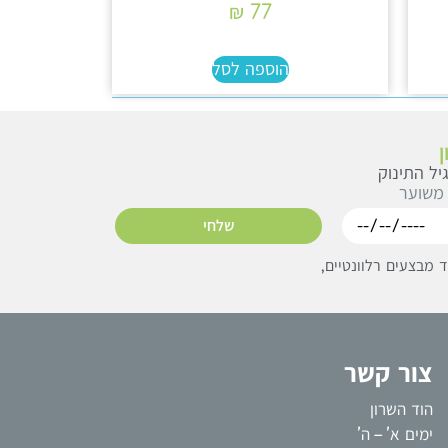
₪
77
הוספה לסל
יל התינוק
 משוער
שלחי
מבצעים רלוונטיים,
צור קשר
הוד השרון
ימים א’ – ה’