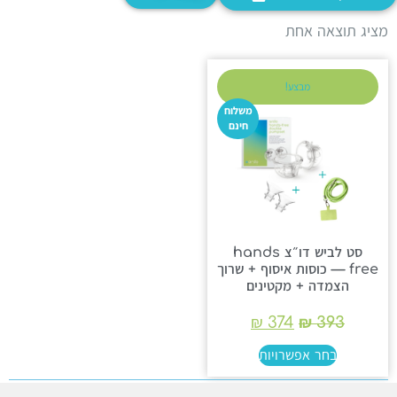
ציג תוצאה אחת
מבצע!
משלוח
חינם
סט לביש דו״צ hands
free — כוסות איסוף + שרוך
הצמדה + מקטינים
₪
374
₪
393
בחר אפשרויות