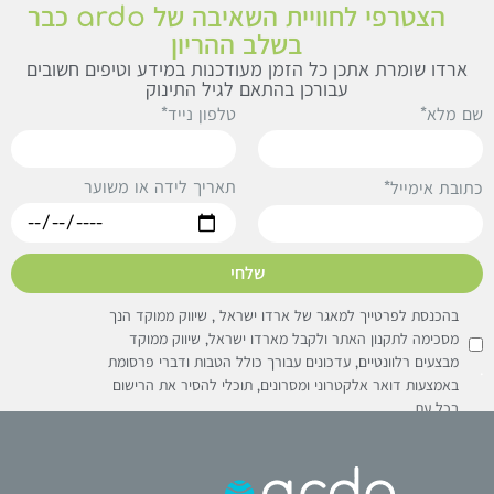
הצטרפי לחוויית השאיבה של ardo כבר
בשלב ההריון
ארדו שומרת אתכן כל הזמן מעודכנות במידע וטיפים חשובים
עבורכן בהתאם לגיל התינוק
ם מלא*
טלפון נייד*
תאריך לידה או משוער
תובת אימייל*
שלחי
בהכנסת לפרטייך למאגר של ארדו ישראל , שיווק ממוקד הנך
מסכימה לתקנון האתר ולקבל מארדו ישראל, שיווק ממוקד
מבצעים רלוונטיים, עדכונים עבורך כולל הטבות ודברי פרסומת
באמצעות דואר אלקטרוני ומסרונים, תוכלי להסיר את הרישום
בכל עת