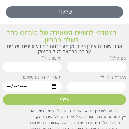
שליחה
הצטרפי לחוויית השאיבה של ardo כבר
בשלב ההריון
ארדו שומרת אתכן כל הזמן מעודכנות במידע וטיפים חשובים
עבורכן בהתאם לגיל התינוק
ם מלא*
טלפון נייד*
תאריך לידה או משוער
תובת אימייל*
שלחי
בהכנסת לפרטייך למאגר של ארדו ישראל , שיווק ממוקד הנך
מסכימה לתקנון האתר ולקבל מארדו ישראל, שיווק ממוקד
מבצעים רלוונטיים, עדכונים עבורך כולל הטבות ודברי פרסומת
באמצעות דואר אלקטרוני ומסרונים, תוכלי להסיר את הרישום