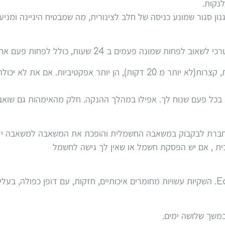
נקות.
ון סגור שמונע כניסה של חלב לצינורית, מה שמבטיח היגיינה ומניע
נה פעמים ב 24 שעות, כולל לפחות פעם אחת בלילה.
ככל שתשאבי יותר תייצרי יותר חלב. שאיבות תכופות, קצרות(לא יותר מ 20 דקות
ב בכל פעם שנוח לך. אפילו במהלך ההנקה. חלק מהאימהות גם שואב
חברת לבקבוק במשאבה החשמלית והופכת את המשאבה למשאבה יד
ית , אם יש הפסקת חשמל או שאין לך גישה לחשמל
ניתן לשאוב חלב ישירות לתוך שקיות Easy Freeze. השקיות עשויות מחומרים איכותיים, חזקות, 