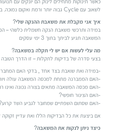
כאשר תינוקות מתחילים לינוק הם יונקים עם תנוע
לשאוב עם Cycle גבוה יותר ורמת ואקום נמוכה. בהמשך יש להנמיך את ה Cycle ולהגביר את ואקום עד שתמצאי את הרמה הכי נוחה בשבילך.
איך אני מקבלת את משאבת ההנקה שלי?
במידה ותרכשי משאבת הנקה חשמלית כלשהי – המש
המשאבה תגיע לביתך בתוך 3 ימי עסקים
מה עלי לעשות אם יש לי תקלה במשאבה?
בצעי סדרה של בדיקות לתקלות – זו הדרך הטובה 
-במידה ואת שואבת בצד אחד , בדקי האם המחבר ה
-האם הממברנה מתחת למכסה המשאבה עולה ויור
-האם מכסה המשאבה מתאים בצורה נכונה ואינו רו
-האם הצינור חופשי?
-האם שסתום השפתיים שמחובר לגביע השד קרוע?
אם ביצעת את כל הבדיקות הללו ואת עדיין זקוקה לעזרה, 
כיצד ניתן לנקות את המשאבה?