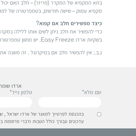
בתא המקפיא של המקרר (פריזר) – חלב האם יכול 
מקפיא עמוק – שישה חודשים, בטמפרטורה של לפחות 20- מעלות צלז
כיצד מפשירים חלב אם קפוא?
כדי להפשיר את חלב ניתן לשים אותו ללילה במקרר
בשקיות ארדו Easy Freeze. יש מחוון טמפרטורה משולבת אשר מאפשר לך לדעת אם החלב הגיע לטמפרטורת החדר.
נ.ב.: אין להפשיר חלב אם במיקרוגל . זה משנה את
ארדו שומרת
שם מלא*
טלפון נייד*
בהכנסת לפרטייך למאגר של ארדו ישראל , שי
.
עדכונים עבורך כולל הטבות ודברי פרסומת בא