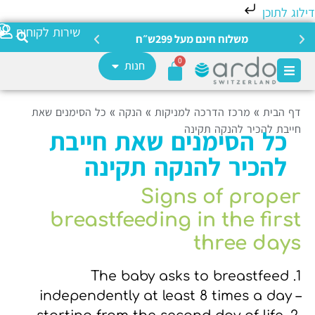
לוג לתוכן
צריכה מ
שירות לקוחות
משלוח חינם מעל 299ש״ח
0
חנות
דף הבית
»
מרכז הדרכה למניקות
»
הנקה
»
כל הסימנים שאת
חייבת להכיר להנקה תקינה
כל הסימנים שאת חייבת
להכיר להנקה תקינה
Signs of proper
breastfeeding in the first
three days
1. The baby asks to breastfeed
independently at least 8 times a day –