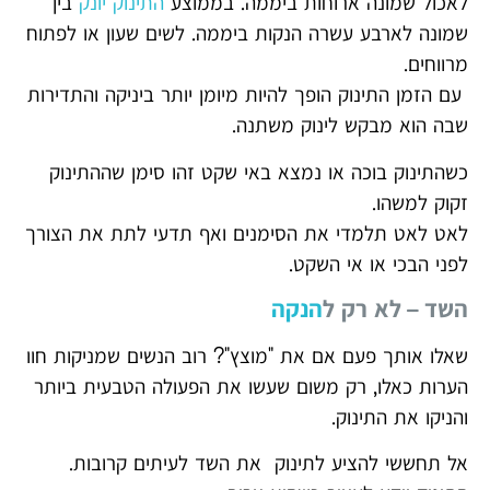
לאכול שמונה ארוחות ביממה. בממוצע
התינוק יונק
בין
שמונה לארבע עשרה הנקות ביממה. לשים שעון או לפתוח
מרווחים.
עם הזמן התינוק הופך להיות מיומן יותר ביניקה והתדירות
שבה הוא מבקש לינוק משתנה.
כשהתינוק בוכה או נמצא באי שקט זהו סימן שההתינוק
זקוק למשהו.
לאט לאט תלמדי את הסימנים ואף תדעי לתת את הצורך
לפני הבכי או אי השקט.
השד – לא רק ל
הנקה
שאלו אותך פעם אם את "מוצץ"? רוב הנשים שמניקות חוו
הערות כאלו, רק משום שעשו את הפעולה הטבעית ביותר
והניקו את התינוק.
אל תחששי להציע לתינוק את השד לעיתים קרובות.